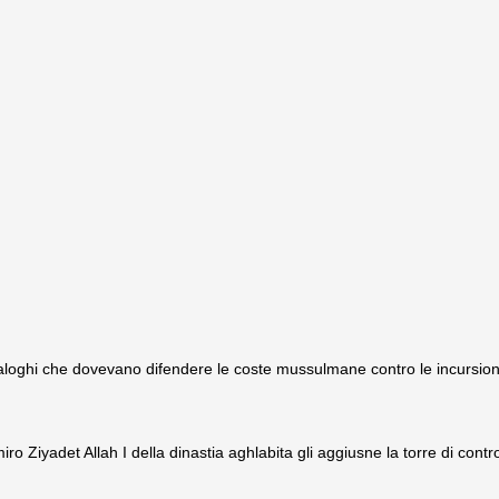
analoghi che dovevano difendere le coste mussulmane contro le incursion
miro Ziyadet Allah I della dinastia aghlabita gli aggiusne la torre di contro