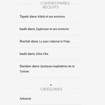
COMMENTAIRES
RÉCENTS
Tayeb
dans
Kébili et ses environs
badii
dans
Zaghouan et ses environs
Rochdi
dans
Le parc national el Feija
badii
dans
Zriba Olia
Danlam
dans
Quelques baptistères de la
Tunisie
CATÉGORIES
Artisanat