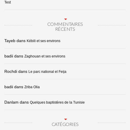
Test
COMMENTAIRES
RÉCENTS
Tayeb
dans
Kébili et ses environs
badii
dans
Zaghouan et ses environs
Rochdi
dans
Le parc national el Feija
badii
dans
Zriba Olia
Danlam
dans
Quelques baptistères de la Tunisie
CATÉGORIES