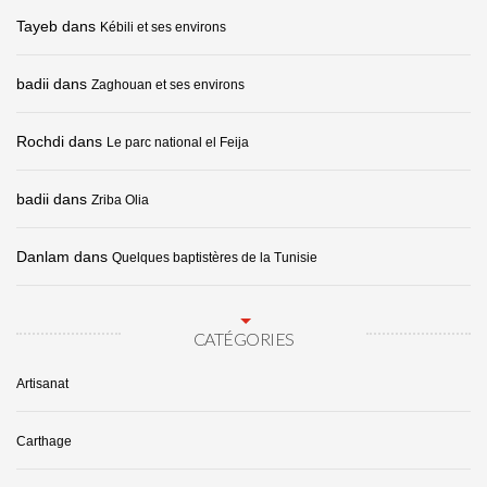
Tayeb
dans
Kébili et ses environs
badii
dans
Zaghouan et ses environs
Rochdi
dans
Le parc national el Feija
badii
dans
Zriba Olia
Danlam
dans
Quelques baptistères de la Tunisie
CATÉGORIES
Artisanat
Carthage