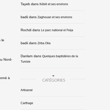
Tayeb
dans
Kébili et ses environs
badii
dans
Zaghouan et ses environs
Rochdi
dans
Le parc national el Feija
 le
badii
dans
Zriba Olia
Danlam
dans
Quelques baptistères de la
 au Nord-
Tunisie
donné à
CATÉGORIES
Artisanat
Carthage