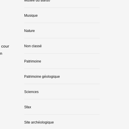
Musée du Bardo
Musique
Nature
a cour
Non classé
on
Patrimoine
Patrimoine géologique
Sciences
Sfax
Site archéologique