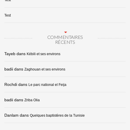
Test
Test
COMMENTAIRES
RÉCENTS
Tayeb
dans
Kébili et ses environs
badii
dans
Zaghouan et ses environs
Rochdi
dans
Le parc national el Feija
badii
dans
Zriba Olia
Danlam
dans
Quelques baptistères de la Tunisie