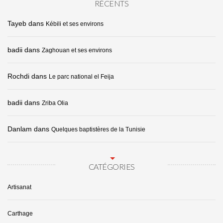
RÉCENTS
Tayeb
dans
Kébili et ses environs
badii
dans
Zaghouan et ses environs
Rochdi
dans
Le parc national el Feija
badii
dans
Zriba Olia
Danlam
dans
Quelques baptistères de la Tunisie
CATÉGORIES
Artisanat
Carthage