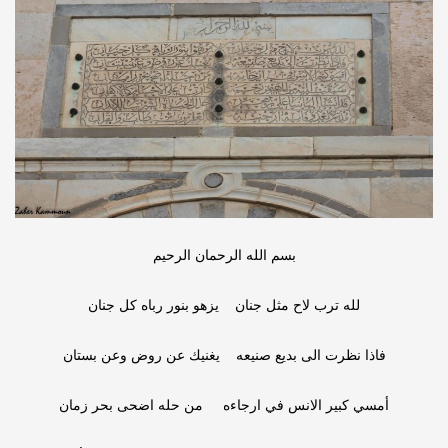
بسم الله الرحمان الرحيم
لله ترب لاح مثل جنان يزهو بنور رباه كل جنان
فاذا نظرت الى بديع صنيعه يغنيك عن روض وعن بستان
أمسي كبير الانس في ارجاءه من حله اضحى بحر زمان