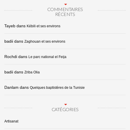
COMMENTAIRES
RÉCENTS
Tayeb
dans
Kébili et ses environs
badii
dans
Zaghouan et ses environs
Rochdi
dans
Le parc national el Feija
badii
dans
Zriba Olia
Danlam
dans
Quelques baptistères de la Tunisie
CATÉGORIES
Artisanat