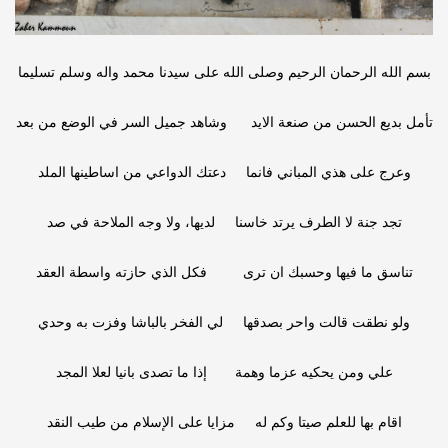
بسم الله الرحمان الرحيم وصلى الله على سيدنا محمد واله وسلم تسليما
تأمل بديع الحسن من صنعة الايد وشاهد جميل السر في الوضع من بعد
وعرج على هذي المباني فانما دعتك الدواعي من اساطينها الملد
تجد جنة لا الطرف يرتد خاسنا لديها، ولا وجه الملاحة في صد
تناسق ما فيها وحسبك ان ترى فكل الذي حازته واسطة العقد
ولو نطقت قالت واحر بصدقها لي الفخر بالباشا وفزت به وحدي
علي ومن يحكيه عزما وهمة إذا ما تصدى بانيا لعلا المجد
اقام بها للعلم صيتا وكم له مزايا على الإسلام من طيب النقد