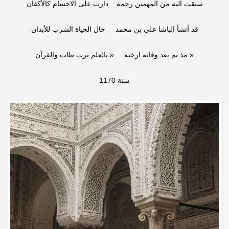
سبقت اليه من المهمين رحمة دارت على الاجسام كالأكفان
قد أنشأ الباشا علي بن محمد حال الحياة الشرب للأبدان
مذ تم بعد وفاته ارخته « بالعلم ترب طاب والقرآن »
سنة 1170