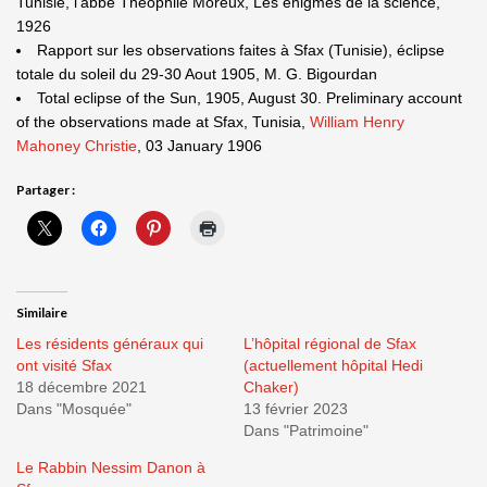
Tunisie, l'abbé Théophile Moreux, Les énigmes de la science,
1926
Rapport sur les observations faites à Sfax (Tunisie), éclipse
totale du soleil du 29-30 Aout 1905, M. G. Bigourdan
Total eclipse of the Sun, 1905, August 30. Preliminary account
of the observations made at Sfax, Tunisia,
William Henry
Mahoney Christie
, 03 January 1906
Partager :
Similaire
Les résidents généraux qui
L’hôpital régional de Sfax
ont visité Sfax
(actuellement hôpital Hedi
18 décembre 2021
Chaker)
Dans "Mosquée"
13 février 2023
Dans "Patrimoine"
Le Rabbin Nessim Danon à