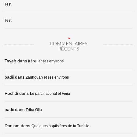
Test
Test
COMMENTAIRES
RÉCENTS
Tayeb
dans
Kébili et ses environs
badii
dans
Zaghouan et ses environs
Rochdi
dans
Le parc national el Feija
badii
dans
Zriba Olia
Danlam
dans
Quelques baptistères de la Tunisie