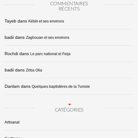
COMMENTAIRES
RÉCENTS
Tayeb
dans
Kébili et ses environs
badii
dans
Zaghouan et ses environs
Rochdi
dans
Le parc national el Feija
badii
dans
Zriba Olia
Danlam
dans
Quelques baptistères de la Tunisie
CATÉGORIES
Artisanat