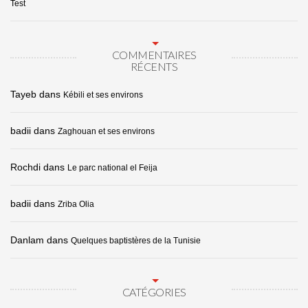
Test
COMMENTAIRES
RÉCENTS
Tayeb
dans
Kébili et ses environs
badii
dans
Zaghouan et ses environs
Rochdi
dans
Le parc national el Feija
badii
dans
Zriba Olia
Danlam
dans
Quelques baptistères de la Tunisie
CATÉGORIES