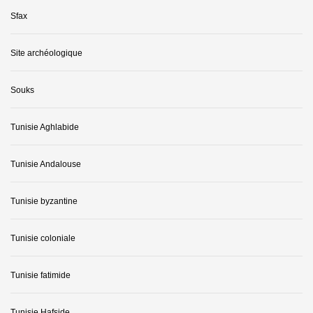
Sfax
Site archéologique
Souks
Tunisie Aghlabide
Tunisie Andalouse
Tunisie byzantine
Tunisie coloniale
Tunisie fatimide
Tunisie Hafside