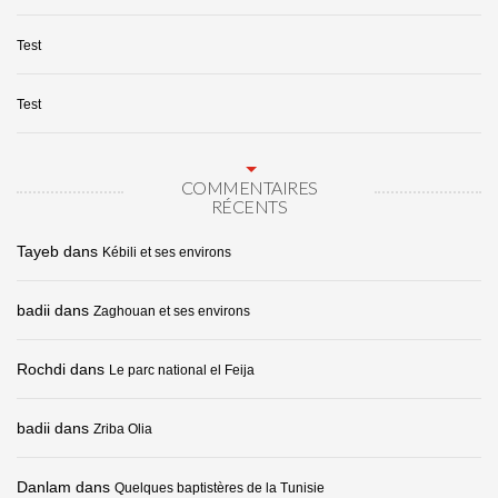
Test
Test
COMMENTAIRES
RÉCENTS
Tayeb
dans
Kébili et ses environs
badii
dans
Zaghouan et ses environs
Rochdi
dans
Le parc national el Feija
badii
dans
Zriba Olia
Danlam
dans
Quelques baptistères de la Tunisie