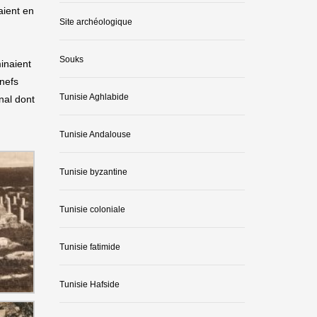
aient en
Site archéologique
Souks
inaient
 nefs
Tunisie Aghlabide
nal dont
Tunisie Andalouse
Tunisie byzantine
Tunisie coloniale
Tunisie fatimide
Tunisie Hafside