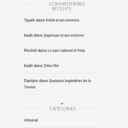
COMMENTAIRES
RÉCENTS
Tayeb
dans
Kébili et ses environs
badii
dans
Zaghouan et ses environs
Rochdi
dans
Le parc national el Feija
badii
dans
Zriba Olia
Danlam
dans
Quelques baptistères de la
Tunisie
CATÉGORIES
Artisanat