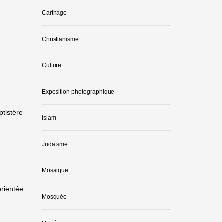
Carthage
Christianisme
Culture
Exposition photographique
ptistère
Islam
Judaïsme
Mosaique
orientée
Mosquée