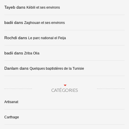
Tayeb
dans
Kébili et ses environs
badii
dans
Zaghouan et ses environs
Rochdi
dans
Le parc national el Feija
badii
dans
Zriba Olia
Danlam
dans
Quelques baptistères de la Tunisie
CATÉGORIES
Artisanat
Carthage