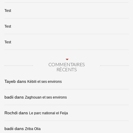
Test
Test
Test
COMMENTAIRES
RÉCENTS
Tayeb
dans
Kébili et ses environs
badii
dans
Zaghouan et ses environs
Rochdi
dans
Le parc national el Feija
badii
dans
Zriba Olia