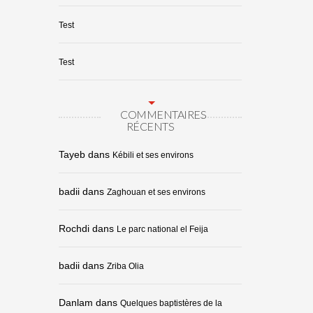
Test
Test
COMMENTAIRES
RÉCENTS
Tayeb
dans
Kébili et ses environs
badii
dans
Zaghouan et ses environs
Rochdi
dans
Le parc national el Feija
badii
dans
Zriba Olia
Danlam
dans
Quelques baptistères de la